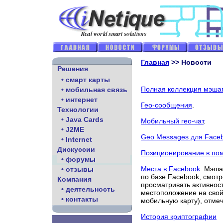
Главная
>> Новости
Решения
• смарт карты
Полная коллекция мэша
• мобильная связь
• интернет
Гео-сообщения
.
Технологии
• Java Cards
Мобильный гео-чат
.
• J2ME
Geo Messages для Face
• Internet
Дискуссии
Позиционирование в по
• форумы
Места в Facebook
. Мэша
• отзывы
по базе Facebook, смотр
Компания
просматривать активност
• деятельность
местоположение на свой
• контакты
мобильную карту), отмеч
История криптографии