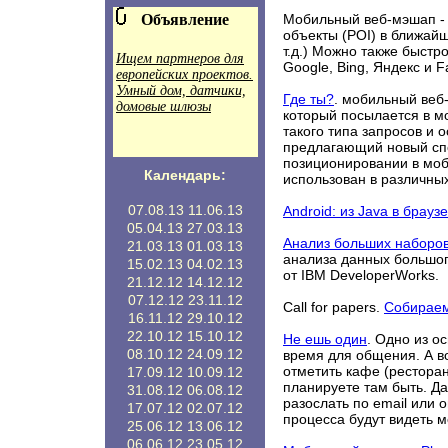
Объявление
Мобильный веб-мэшап 
объекты (POI) в ближайш
т.д.) Можно также быстр
Ищем партнеров для
Google, Bing, Яндекс и F
европейских проектов.
Умный дом, датчики,
Где ты?
. мобильный веб
домовые шлюзы
который посылается в м
такого типа запросов и 
предлагающий новый сп
позиционировании в моб
Календарь:
использован в различных
07.08.13
11.06.13
Android: из Java в брауз
05.04.13
27.03.13
Анализ больших наборо
21.03.13
01.03.13
анализа данных большо
15.02.13
04.02.13
от IBM DeveloperWorks.
21.12.12
14.12.12
07.12.12
23.11.12
Call for papers.
Собираем
16.11.12
29.10.12
22.10.12
15.10.12
Не ешь один
. Одно из о
08.10.12
24.09.12
время для общения. А в
отметить кафе (ресторан 
17.09.12
10.09.12
планируете там быть. Да
31.08.12
06.08.12
разослать по email или 
17.07.12
02.07.12
процесса будут видеть м
25.06.12
13.06.12
06.06.12
23.05.12