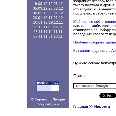
координат отправителя 
19.03.12
12.03.12
такого подхода в другие 
05.03.12
20.02.12
что водителю (арендато
06.02.12
30.01.12
проблемах в сервисный 
23.01.12
17.01.12
Мобильные веб-страниц
10.01.12
19.12.11
сделано в мобилизаторе 
12.12.11
05.12.11
отличается по набору со
28.11.11
14.11.11
попадание своего телеф
07.11.11
31.10.11
Проблемно-ориентирова
Как хранить данные в A
Ну и что сейчас популяр
Поиск:
© Copyright iNetique
info@inetique.ru
Главная
>> Новости