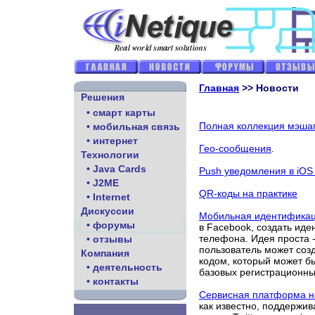
Главная
>> Новости
Решения
• смарт карты
Полная коллекция мэша
• мобильная связь
• интернет
Гео-сообщения
.
Технологии
• Java Cards
Push уведомления в iOS 
• J2ME
QR-коды на практике
• Internet
Дискуссии
Мобильная идентификац
• форумы
в Facebook, создать ид
телефона. Идея проста -
• отзывы
пользователь может соз
Компания
кодом, который может б
• деятельность
базовых регистрационны
• контакты
Сервисная платформа на
как известно, поддержив