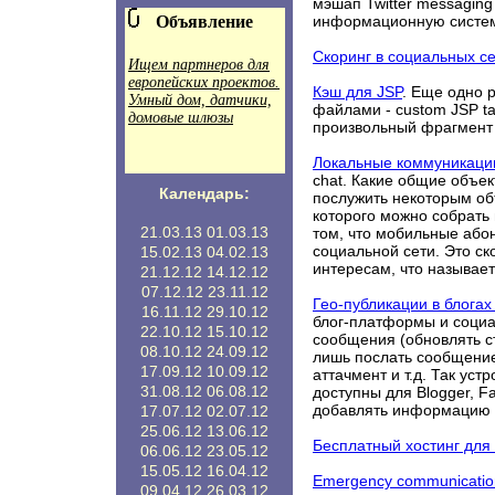
мэшап Twitter messaging
Объявление
информационную систему
Скоринг в социальных с
Ищем партнеров для
европейских проектов.
Кэш для JSP
. Еще одно 
Умный дом, датчики,
файлами - custom JSP ta
домовые шлюзы
произвольный фрагмент к
Локальные коммуникаци
chat. Какие общие объек
Календарь:
послужить некоторым об
которого можно собрать
21.03.13
01.03.13
том, что мобильные абон
социальной сети. Это ск
15.02.13
04.02.13
интересам, что называетс
21.12.12
14.12.12
07.12.12
23.11.12
Гео-публикации в блогах
16.11.12
29.10.12
блог-платформы и социа
22.10.12
15.10.12
сообщения (обновлять ста
08.10.12
24.09.12
лишь послать сообщение
17.09.12
10.09.12
аттачмент и т.д. Так уст
31.08.12
06.08.12
доступны для Blogger, 
добавлять информацию 
17.07.12
02.07.12
25.06.12
13.06.12
Бесплатный хостинг дл
06.06.12
23.05.12
15.05.12
16.04.12
Emergency communicatio
09.04.12
26.03.12