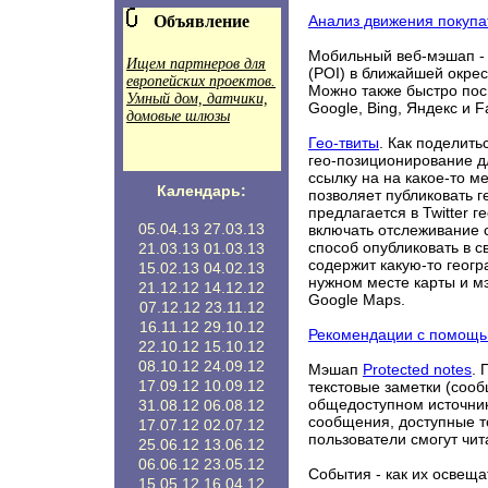
Объявление
Анализ движения покупа
Мобильный веб-мэшап 
Ищем партнеров для
(POI) в ближайшей окрест
европейских проектов.
Можно также быстро пос
Умный дом, датчики,
Google, Bing, Яндекс и F
домовые шлюзы
Гео-твиты
. Как поделить
гео-позиционирование дл
ссылку на на какое-то ме
Календарь:
позволяет публиковать гео
предлагается в Twitter г
05.04.13
27.03.13
включать отслеживание св
способ опубликовать в с
21.03.13
01.03.13
содержит какую-то геогр
15.02.13
04.02.13
нужном месте карты и м
21.12.12
14.12.12
Google Maps.
07.12.12
23.11.12
16.11.12
29.10.12
Рекомендации с помощ
22.10.12
15.10.12
08.10.12
24.09.12
Мэшап
Protected notes
. 
17.09.12
10.09.12
текстовые заметки (соо
общедоступном источнике
31.08.12
06.08.12
сообщения, доступные т
17.07.12
02.07.12
пользователи смогут чит
25.06.12
13.06.12
06.06.12
23.05.12
События - как их освещат
15.05.12
16.04.12