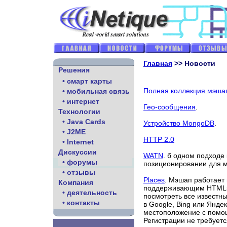
Главная
>> Новости
Решения
• смарт карты
Полная коллекция мэша
• мобильная связь
• интернет
Гео-сообщения
.
Технологии
• Java Cards
Устройство MongoDB
.
• J2ME
HTTP 2.0
• Internet
Дискуссии
WATN
. б одном подходе
• форумы
позиционировании для 
• отзывы
Places
. Мэшап работает
Компания
поддерживающим HTML5 (
• деятельность
посмотреть все известны
• контакты
в Google, Bing или Янде
местоположение с помощь
Регистрации не требуетс