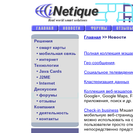
Главная
>> Новости
Решения
• смарт карты
Полная коллекция мэша
• мобильная связь
• интернет
Гео-сообщения
.
Технологии
• Java Cards
Социальное телевидени
• J2ME
Кластеризация данных
• Internet
Дискуссии
Коллекция веб-мэшапов
• форумы
Google+, Google Maps, 
приложения, поиск и др.
• отзывы
Компания
Check-in business
Мэшап 
• деятельность
мобильную веб-страницу 
• контакты
можно использовать на 
пользователи просто от
непосредственно предст