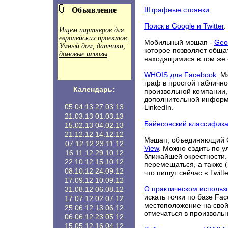
Объявление
Штрафные стоянки
Поиск в Google и Twitter
.
Ищем партнеров для
европейских проектов.
Мобильный мэшап -
Geo
Умный дом, датчики,
которое позволяет обща
домовые шлюзы
находящимися в том же 
WHOIS для Facebook
. М
граф в простой таблично
Календарь:
произвольной компании, 
дополнительной информац
05.04.13
27.03.13
LinkedIn.
21.03.13
01.03.13
Байесовский классифика
15.02.13
04.02.13
21.12.12
14.12.12
Мэшап, объединяющий Goo
07.12.12
23.11.12
View
. Можно ездить по 
16.11.12
29.10.12
ближайшей окрестности. 
22.10.12
15.10.12
перемещаться, а также (
08.10.12
24.09.12
что пишут сейчас в Twitt
17.09.12
10.09.12
О практическом использ
31.08.12
06.08.12
искать точки по базе Fa
17.07.12
02.07.12
местоположение на свой
25.06.12
13.06.12
отмечаться в произволь
06.06.12
23.05.12
15.05.12
16.04.12