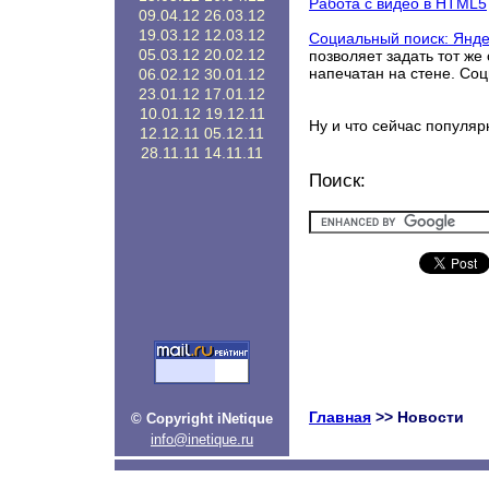
Работа с видео в HTML5
09.04.12
26.03.12
19.03.12
12.03.12
Социальный поиск: Янде
05.03.12
20.02.12
позволяет задать тот же
напечатан на стене. Со
06.02.12
30.01.12
23.01.12
17.01.12
10.01.12
19.12.11
Ну и что сейчас популяр
12.12.11
05.12.11
28.11.11
14.11.11
Поиск:
Главная
>> Новости
© Copyright iNetique
info@inetique.ru