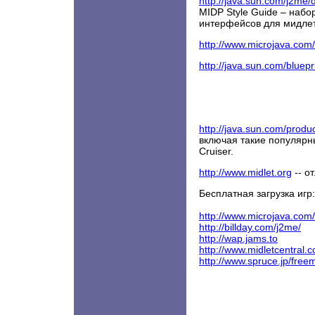
http://java.sun.com/j2me
MIDP Style Guide – наб
интерфейсов для мидле
http://www.microjava.com
http://java.sun.com/bluepr
http://java.sun.com/produc
включая такие популярные
Cruiser.
http://www.midlet.org
-- от
Бесплатная загрузка игр:
http://www.microjava.co
http://billday.com/j2me/
http://wap.jams.to
http://www.midletcentral.
http://www.spruce.jp/freem