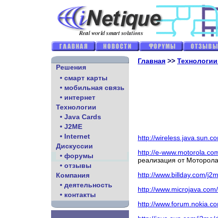
Главная
>>
Технологии
Решения
• смарт карты
• мобильная связь
• интернет
Технологии
• Java Cards
• J2ME
• Internet
http://wireless.java.sun.c
Дискуссии
http://e-www.motorola.
• форумы
реализация от Моторол
• отзывы
http://www.billday.com/j2
Компания
• деятельность
http://www.microjava.com/
• контакты
http://www.forum.nokia.c